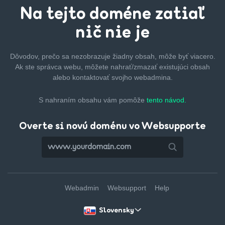
Na tejto
doméne zatiaľ
nič nie je
Dôvodov, prečo sa nezobrazuje žiadny obsah, môže byť
viacero.
Ak ste správca webu, môžete nahrať/zmazať
existujúci obsah
alebo kontaktovať svojho webadmina.
S nahraním obsahu vám pomôže
tento návod.
Overte si novú doménu vo Websupporte
Webadmin
Websupport
Help
Slovensky